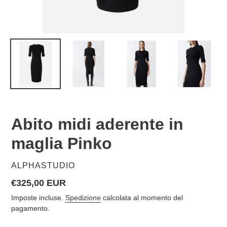
Abito midi aderente in
maglia Pinko
VENDITORE
ALPHASTUDIO
Prezzo
€325,00 EUR
di
Imposte incluse.
Spedizione
calcolata al momento del
listino
pagamento.