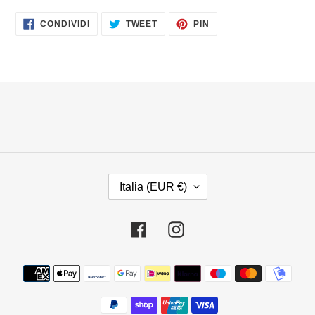
CONDIVIDI
TWITTA
PINNA
CONDIVIDI
TWEET
PIN
SU
SU
SU
FACEBOOK
TWITTER
PINTEREST
P
Italia (EUR €)
A
E
S
Facebook
Instagram
E
/
Metodi
A
di
R
pagamento
E
A