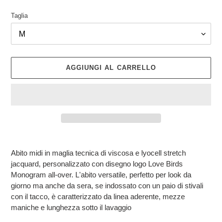
Taglia
AGGIUNGI AL CARRELLO
Inserimento
del
Abito midi in maglia tecnica di viscosa e lyocell stretch
prodotto
jacquard, personalizzato con disegno logo Love Birds
nel
Monogram all-over. L'abito versatile, perfetto per look da
carrello
giorno ma anche da sera, se indossato con un paio di stivali
con il tacco, è caratterizzato da linea aderente, mezze
maniche e lunghezza sotto il lavaggio